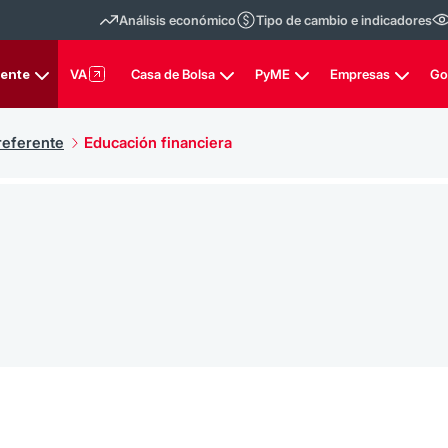
Análisis económico
Tipo de cambio e indicadores
rente
VA
Casa de Bolsa
PyME
Empresas
Go
referente
Educación financiera