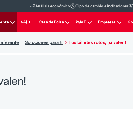
Análisis económico
Tipo de cambio e indicadores
rente
VA
Casa de Bolsa
PyME
Empresas
Go
referente
Soluciones para ti
Tus billetes rotos, ¡sí valen!
 valen!