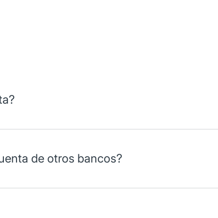
ta?
uesta es de 48 horas.
uenta de otros bancos?
ideran estados de cuenta de otros Bancos por lo menos de 6 mese
a evaluación será mediante ingresos anuales manifestados en la de