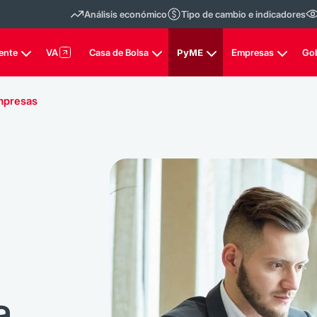
Análisis económico
Tipo de cambio e indicadores
ente
VA
Casa de Bolsa
PyME
Empresas
Go
mpresas
a