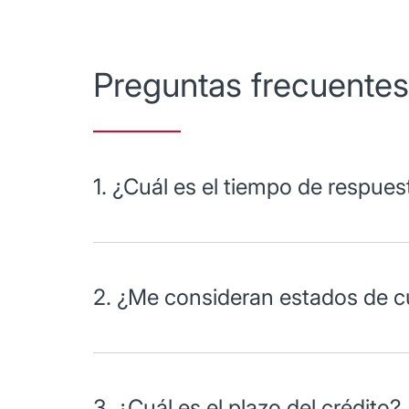
Preguntas frecuentes
1. ¿Cuál es el tiempo de respues
Con la documentación completa, el tiempo de resp
2. ¿Me consideran estados de c
Para montos mayores a $300 mil pesos, si se cons
Para rangos desde $30 mil hasta $300 mil pesos, l
3. ¿Cuál es el plazo del crédito?