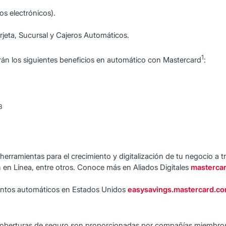
os electrónicos).
arjeta, Sucursal y Cajeros Automáticos.
1
drán los siguientes beneficios en automático con Mastercard
:
3
 herramientas para el crecimiento y digitalización de tu negocio 
n en Línea, entre otros. Conoce más en Aliados Digitales
masterca
uentos automáticos en Estados Unidos
easysavings.mastercard.
coberturas de seguro son proporcionadas por compañías miembr