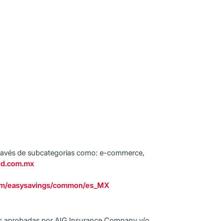
a través de subcategorías como: e-commerce,
rd.com.mx
com/easysavings/common/es_MX
os aprobadas por AIG Insurance Company y/o