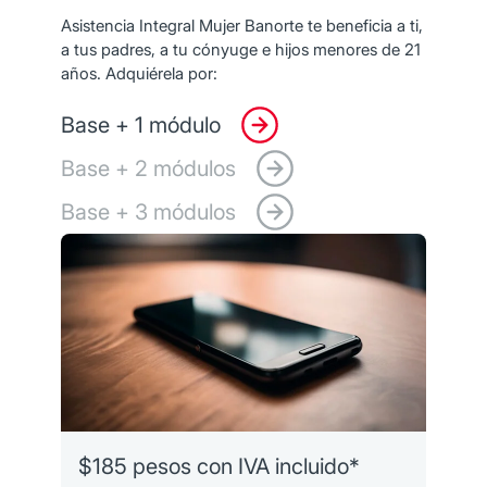
Asistencia Integral Mujer Banorte te beneficia a ti,
a tus padres, a tu cónyuge e hijos menores de 21
años. Adquiérela por:
Base + 1 módulo
Base + 2 módulos
Base + 3 módulos
$185 pesos con IVA incluido*
$