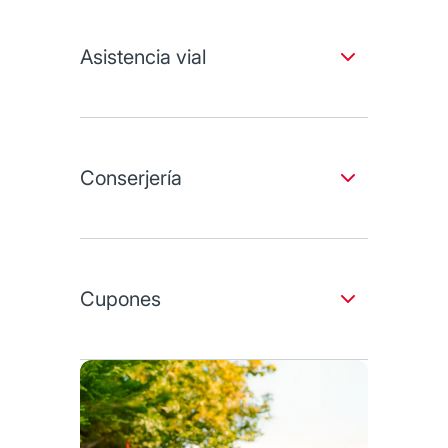
Pago de canasta básica durante dos
meses (hasta $1,000 pesos por mes).
Asistencia vial
Pago de celular por dos meses (hasta
$500 pesos por mes).
Protegemos el camino.
Asesoramiento en CV.
Grúa.
Cambio de llanta, paso de corriente o
Conserjería
suministro de gasolina.
Cerrajero de auto.
Te ayudamos en lo que necesites.
Información y reserva de viajes,
transportes de lujo, restaurantes y
Cupones
entretenimiento.
Envío de regalos.
(1 folio bimestral en combinación)
Starbucks
Krispy Kreme
Uber o Uber Eats
Boletos de cine 2x1