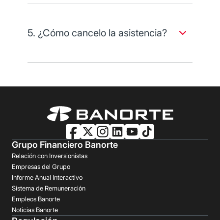
crédito en donde el titular tenga el cargo
recurrente de Asistencia Integral Mujer Banorte).
5. ¿Cómo cancelo la asistencia?
Cancela sin costo llamando desde cualquier parte
de la República al (55) 5809 4586, opción 7.
Grupo Financiero Banorte
Relación con Inversionistas
Empresas del Grupo
Informe Anual Interactivo
Sistema de Remuneración
Empleos Banorte
Noticias Banorte