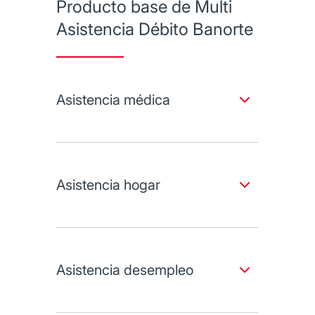
Producto base de Multi
Asistencia Débito Banorte
Asistencia médica
Cuidamos tu salud.
Ambulancia.
Médico y exámenes básicos a
Asistencia hogar
domicilio.
Nutriólogo en línea.
Casa segura.
Consultas oftalmológicas.
Descuentos en armazones y micas
Plomero, electricista, cerrajero y
graduadas.
vidriero.
Asistencia desempleo
Armado de muebles e instalación de
grifo.
Cuidamos cualquier imprevisto.
Lavado y secado de alfombras.