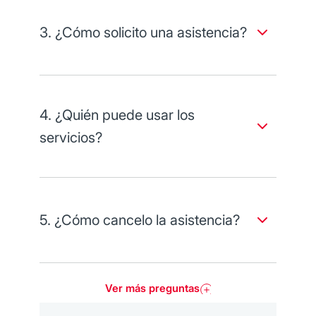
Base + 1 módulo: $176 pesos.
3. ¿Cómo solicito una asistencia?
Base + 2 módulos: $181.50 pesos.
Base + 3 módulos: $187 pesos IVA incluido.
Llama al (55) 8881 8823, disponible las 24 horas,
los 365 días del año, desde cualquier parte del
Tarifas sujetas a cambio de forma discrecional
país.
por parte del prestador de servicios.
4. ¿Quién puede usar los
servicios?
El titular de la tarjeta, su cónyuge e hijos menores
de 21 años, siempre que la tarjeta de débito
cuente con el cargo recurrente de este servicio.
5. ¿Cómo cancelo la asistencia?
Cancela sin costo llamando desde cualquier parte
de la República al (55) 8881 8823, opción 12.
Ver más preguntas