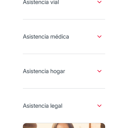
Asistencia vial
Maneja sin preocupaciones.
Servicio de grúa.
Cambio de llanta.
Asistencia médica
Suministro de gasolina.
Cuidamos de ti y tu tranquilidad.
Consultas con especialistas.
Check up ginecológico más consulta.
Asistencia hogar
Facilitamos las actividades en el hogar.
Servicio de cerrajería, vidriería y
electricidad.
Asistencia legal
Apoyo de personal de mantenimiento.
Te ayudamos con consultas relacionadas
con temas de derecho.