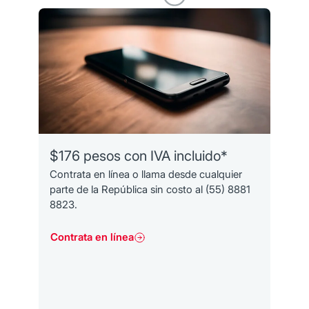
$176 pesos con IVA incluido*
$
Contrata en línea o llama desde cualquier
C
parte de la República sin costo al (55) 8881
p
8823.
8
Contrata en línea
C