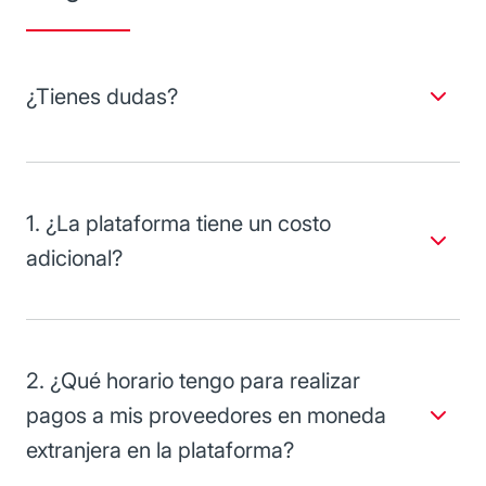
¿Tienes dudas?
Te mantenemos informado y actualizado. Contáctanos,
estamos a tu disposición para atender tus dudas.
1. ¿La plataforma tiene un costo
adicional?
No, es totalmente gratuita.
2. ¿Qué horario tengo para realizar
pagos a mis proveedores en moneda
extranjera en la plataforma?
De 7:00 a 19:00 horas. (hora del centro).