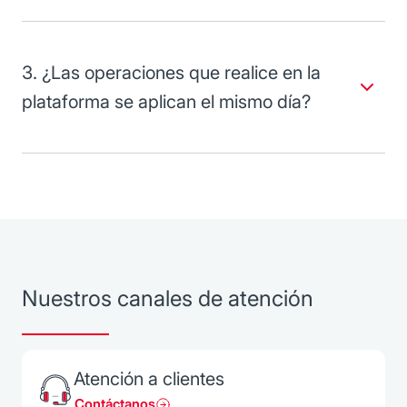
3. ¿Las operaciones que realice en la
plataforma se aplican el mismo día?
Si la operación es una transferencia internacional realizada
antes de las 15:00 horas, se aplicará el mismo día; en caso
contrario, al día hábil bancario siguiente.
Si la operación es entre cuentas Banorte, se aplicará el
mismo día si se realiza antes de las 17:00 horas, o en caso
contrario, al día hábil bancario siguiente.
Nuestros canales de atención
Atención a clientes
Contáctanos