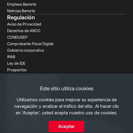
Empleos Banorte
Noticias Banorte
Regulación
Aviso de Privacidad
Derechos de ARCO
CONDUSEF
Comprobante Fiscal Digital
Gobierno corporativo
IPAB
Ley de IDE
Prospectos
Aclaraciones y reclamaciones
Buró de Entidades Financieras
Este sitio utiliza cookies
Despachos de Cobranza
Regulación FATCA-CRS
Utilizamos cookies para mejorar su experiencia de
Términos Legales
navegación y analizar el tráfico del sitio. Al hacer clic
Canales Banorte
en 'Aceptar', usted acepta nuestro uso de cookies.
Personas Desaparecidas
Consulta los costos y las comisiones de nuestros productos
Aceptar
2026 Grupo Financiero Banorte. Todos los derechos reservados.