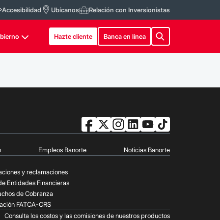
Accesibilidad
Ubícanos
Relación con Inversionistas
bierno
Hazte cliente
Banca en línea
n
Empleos Banorte
Noticias Banorte
aciones y reclamaciones
de Entidades Financieras
chos de Cobranza
lación FATCA-CRS
Consulta los costos y las comisiones de nuestros productos