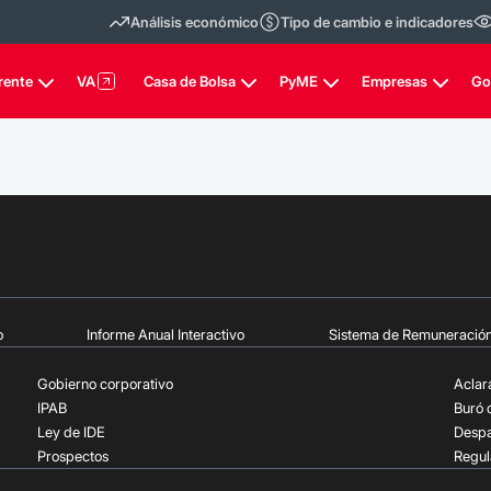
Análisis económico
Tipo de cambio e indicadores
rente
VA
Casa de Bolsa
PyME
Empresas
Go
o
Informe Anual Interactivo
Sistema de Remuneració
Gobierno corporativo
Aclar
IPAB
Buró 
Ley de IDE
Despa
Prospectos
Regu