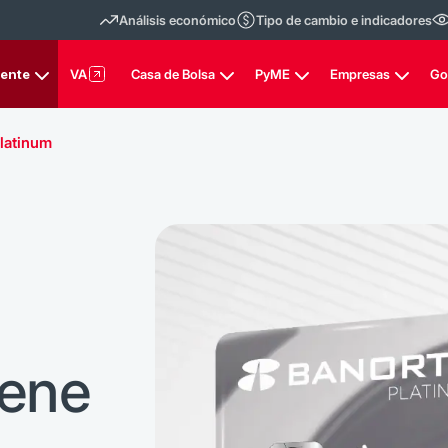
Análisis económico
Tipo de cambio e indicadores
rente
VA
Casa de Bolsa
PyME
Empresas
Go
latinum
iene