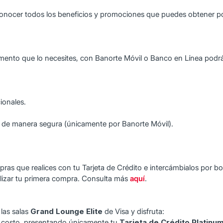
onocer todos los beneficios y promociones que puedes obtener por u
omento que lo necesites, con Banorte Móvil o Banco en Línea podr
cionales.
ea de manera segura (únicamente por Banorte Móvil).
s que realices con tu Tarjeta de Crédito e intercámbialos por bole
ealizar tu primera compra. Consulta más
aquí
.
las salas
Grand Lounge Elite
de Visa y disfruta:
 costo, presentando únicamente tu
Tarjeta de Crédito Platinu