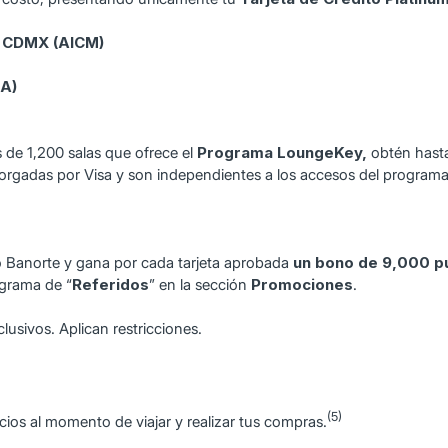
la CDMX (AICM)
FA)
 de 1,200 salas que ofrece el
Programa LoungeKey,
obtén has
torgadas por Visa y son independientes a los accesos del program
ito Banorte y gana por cada tarjeta aprobada
un bono de 9,000 p
ograma de “
Referidos
” en la sección
Promociones
.
usivos. Aplican restricciones.
(5)
ios al momento de viajar y realizar tus compras.