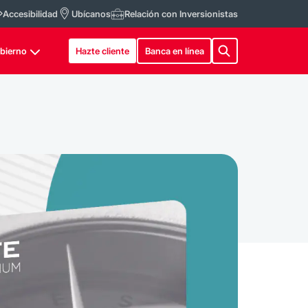
Accesibilidad
Ubícanos
Relación con Inversionistas
bierno
Hazte cliente
Banca en línea