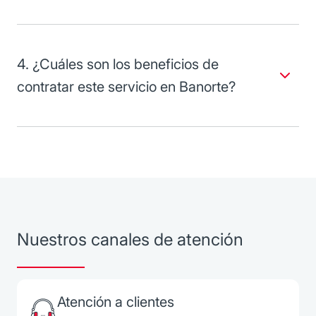
Los clientes que tienen un proceso continuo, productivo o
comercial lo utilizan de forma recurrente.
4. ¿Cuáles son los beneficios de
contratar este servicio en Banorte?
Ofrecemos soluciones integrales de logística, y estamos
facultados para introducir al país mercancías extranjeras
sin el previo pago de impuestos. Además cuenta con el
respaldo de Grupo Financiero Banorte.
Nuestros canales de atención
Atención a clientes