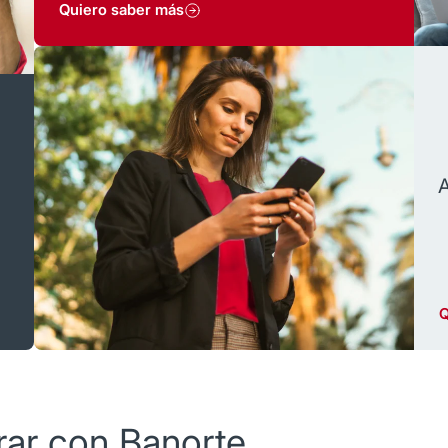
s
Quiero saber más
s
C
c
Q
ar con Banorte