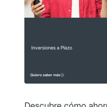
invierte desde $5,000 pesos a tasa
atractivas y, al finalizar, reinvierte o
retira el total de tu inversión. Cuenta
con nuestro acompañamiento en
cada paso.
Inversiones a Plazo
Quiero saber más
Descubre cómo ahorr