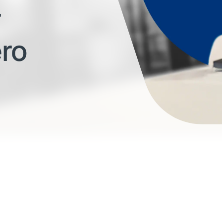
r
ero