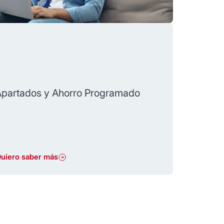
on Apartados puedes separar y organizar tu diner
uánto ahorrar. Crea y automatiza metas de ahorr
Apartados y Ahorro Programado
uiero saber más