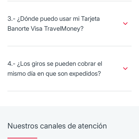
importe de la operación para cubrir sus costos de
operación.
3.- ¿Dónde puedo usar mi Tarjeta
Banorte Visa TravelMoney?
En los establecimientos afiliados a Visa y Mastercard,
cajeros automáticos Red Visa/Plus en México y el
extranjero.
4.- ¿Los giros se pueden cobrar el
mismo día en que son expedidos?
No, para evitar rechazos es necesario que se presenten al
menos 48 horas hábiles después de que el documento es
adquirido.
Nuestros canales de atención