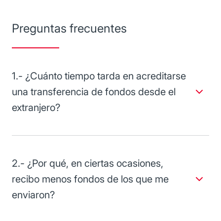
Preguntas frecuentes
1.- ¿Cuánto tiempo tarda en acreditarse
una transferencia de fondos desde el
extranjero?
Si la transacción se realizó antes de las 17:30 horas (tiempo
local), la transferencia se acredita el mismo día en que se
recibieron las instrucciones.
2.- ¿Por qué, en ciertas ocasiones,
recibo menos fondos de los que me
enviaron?
Es común que los bancos intermediarios que participan en
una transferencia internacional reciban comisiones del