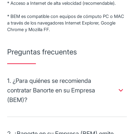
* Acceso a Internet de alta velocidad (recomendable).
* BEM es compatible con equipos de cómputo PC o MAC
a través de los navegadores Internet Explorer, Google
Chrome y Mozilla FF.
Preguntas frecuentes
1. ¿Para quiénes se recomienda
contratar Banorte en su Empresa
(BEM)?
Para persona moral y persona física con actividad
empresarial que requieren manejar un alto volumen
transaccional como pago de nómina, transferencias
individuales o por archivo, realizar operaciones de cambio
2. ¿Banorte en su Empresa (BEM) emite