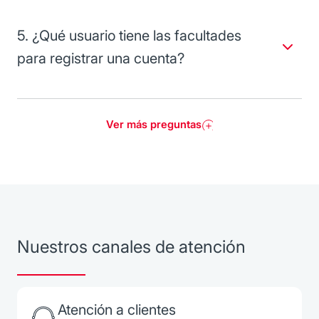
Preferencias / Varios / Auditoría BEM.
5. ¿Qué usuario tiene las facultades
para registrar una cuenta?
Por tu seguridad, el proceso de alta de cuentas de
proveedores es mancomunado, por lo que se podrán
registrar cuentas que deberán ser autorizadas por el
administrador o por algún otro usuario que se defina.
Ver más preguntas
Nuestros canales de atención
Atención a clientes