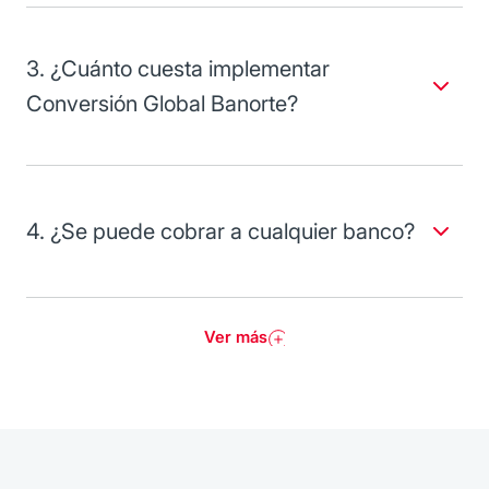
detecte una tarjeta de una cuenta en moneda extranjera.
3. ¿Cuánto cuesta implementar
Conversión Global Banorte?
No tiene ningún costo, es un servicio gratuito para todos
los comercios afiliados a Banorte.
4. ¿Se puede cobrar a cualquier banco?
Sí, pero Conversión Global Banorte funciona únicamente
con bancos respaldados por VISA y MasterCard.
Ver más