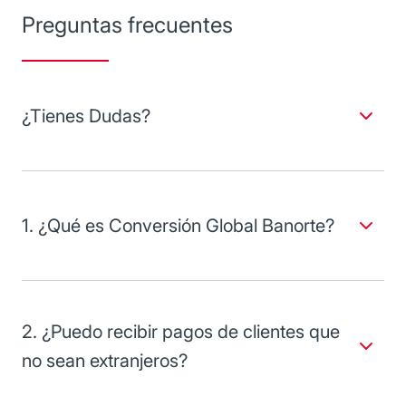
Preguntas frecuentes
¿Tienes Dudas?
Conversión Global Banorte, con gusto te ayudaremos a
resolverla.
1. ¿Qué es Conversión Global Banorte?
Es un servicio que le permite a tarjetahabientes extranjeros
realizar pagos en la moneda de su país de forma
transparente, con el tipo de cambio del día.
2. ¿Puedo recibir pagos de clientes que
no sean extranjeros?
Tu terminal funcionará con normalidad, y además tendrá la
opción de usar Conversión Global Banorte cuando se