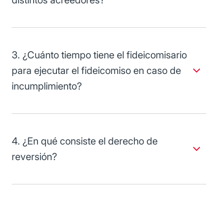
Sí, siempre que así se establezca en el contrato respectivo.
3. ¿Cuánto tiempo tiene el fideicomisario
para ejecutar el fideicomiso en caso de
incumplimiento?
Tres años.
4. ¿En qué consiste el derecho de
reversión?
El fideicomitente conserva el derecho a recuperar los
bienes una vez cumplida la obligación garantizada.