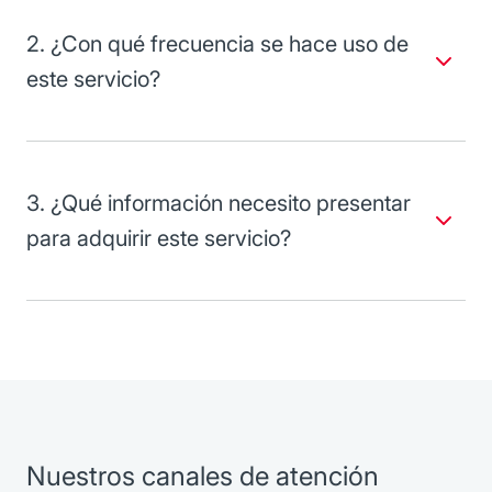
de inventario de materia prima y/o de producto terminado.
2. ¿Con qué frecuencia se hace uso de
este servicio?
Depende de las necesidades financieras del cliente y de
sus inventarios disponibles.
3. ¿Qué información necesito presentar
para adquirir este servicio?
Información financiera y operativa.
Avales u obligados solidarios.
Inventarios con un valor mínimo de 30 millones de
pesos.
Nuestros canales de atención