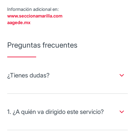
Información adicional en:
www.seccionamarilla.com
aagede.mx
Preguntas frecuentes
¿Tienes dudas?
Descubre cómo sacar provecho de los inventarios de tu
empresa.
1. ¿A quién va dirigido este servicio?
A clientes que requieran capital de trabajo y que
dispongan de inventarios, a clientes que necesiten mejorar
sus razones financieras y a clientes con altos volúmenes