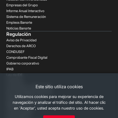
Empresas del Grupo
Informe Anual Interactivo
Sistema de Remuneración
Empleos Banorte
Noticias Banorte
Regulación
Aviso de Privacidad
Derechos de ARCO
CONDUSEF
Comprobante Fiscal Digital
Gobierno corporativo
IPAB
Ley de IDE
Prospectos
Este sitio utiliza cookies
Aclaraciones y reclamaciones
Buró de Entidades Financieras
Utilizamos cookies para mejorar su experiencia de
Despachos de Cobranza
navegación y analizar el tráfico del sitio. Al hacer clic
Regulación FATCA-CRS
en 'Aceptar', usted acepta nuestro uso de cookies.
Términos Legales
Canales Banorte