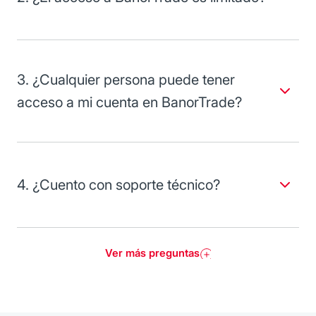
No, puedes ingresar a tu sistema BanorTrade desde
cualquier parte del mundo, conectándote a través de una
computadora con servicio a internet. Para conectarse no
hay fechas ni horarios.
3. ¿Cualquier persona puede tener
acceso a mi cuenta en BanorTrade?
No, sólo podrán acceder usuarios previamente autorizados
por ti o tu empresa, de esta forma toda tu información se
encuentra protegida.
4. ¿Cuento con soporte técnico?
Por supuesto, ponemos a tu disposición asesores
especializados quienes te apoyan en el uso y manejo del
sistema BanorTrade.
Ver más preguntas