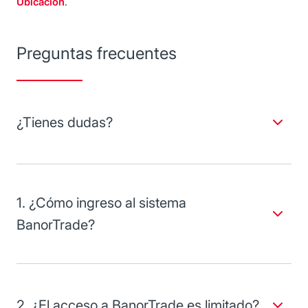
Ubicación
.
Preguntas frecuentes
¿Tienes dudas?
Encuentra las respuestas a tus dudas acerca del uso de
esta plataforma en línea.
1. ¿Cómo ingreso al sistema
BanorTrade?
El acceso al sistema BanorTrade es fácil y ágil .Puedes
hacerlo desde el portal de Banorte, ingresando a través de
Banorte en su Empresa (BEM).
2. ¿El acceso a BanorTrade es limitado?