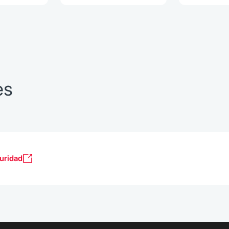
es
uridad