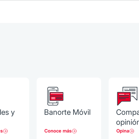
les y
Banorte Móvil
Compa
opinió
os
Conoce más
Opina