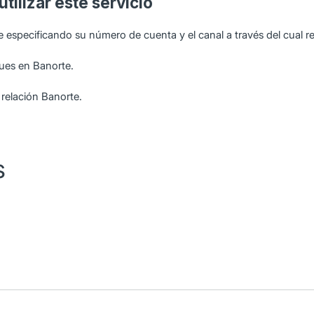
tilizar este servicio
rte especificando su número de cuenta y el canal a través del cual re
ues en Banorte.
relación Banorte.
s
a con Swift MT940.