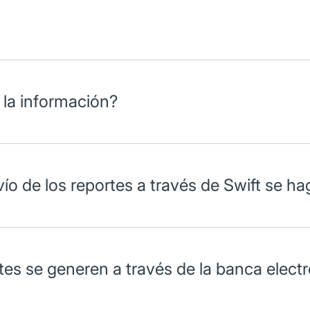
lación Banorte.
 la información?
nvío de los reportes a través de Swift se h
 BIC al que se desea enviar la información.
rtes se generen a través de la banca elect
en su Empresa
y a través de
Conexión Banorte
(host to host).