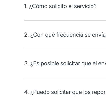
1. ¿Cómo solicito el servicio?
El servicio se solicita a través de su ejecutivo de re
2. ¿Con qué frecuencia se envía
Los reportes se envían diariamente.
3. ¿Es posible solicitar que el e
Sí, sólo es necesario especificar el código de Swift
4. ¿Puedo solicitar que los repo
Sí, el servicio se encuentra disponible en
Banorte 