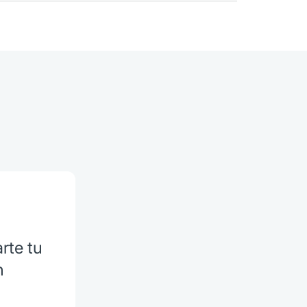
rte tu
n