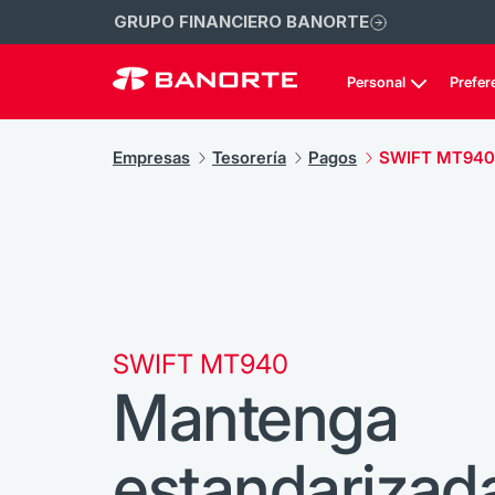
GRUPO FINANCIERO BANORTE
Personal
Prefer
Empresas
Tesorería
Pagos
SWIFT MT940
SWIFT MT940
Mantenga
estandarizada