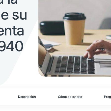
de su
enta
T940
Descripción
Cómo obtenerlo
Preg