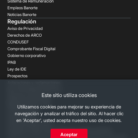
Sistema de Remuneración
Empleos Banorte
Noticias Banorte
Regulación
Aviso de Privacidad
Derechos de ARCO
CONDUSEF
Comprobante Fiscal Digital
Gobierno corporativo
IPAB
Ley de IDE
Prospectos
Aclaraciones y reclamaciones
Buró de Entidades Financieras
Este sitio utiliza cookies
Despachos de Cobranza
Regulación FATCA-CRS
Utilizamos cookies para mejorar su experiencia de
Términos Legales
navegación y analizar el tráfico del sitio. Al hacer clic
Canales Banorte
en 'Aceptar', usted acepta nuestro uso de cookies.
Personas Desaparecidas
Consulta los costos y las comisiones de nuestros productos
Aceptar
2026 Grupo Financiero Banorte. Todos los derechos reservados.