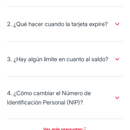
automáticos Red Visa/Plus.
2. ¿Qué hacer cuando la tarjeta expire?
Acudir con el personal administrativo de la empresa y
solicitarla directamente con ellos.
3. ¿Hay algún límite en cuanto al saldo?
Sí, el importe máximo es de 25 mil dólares ó 10 mil euros.
4. ¿Cómo cambiar el Número de
Identificación Personal (NIP)?
A través del
Centro de Atención Telefónica Visa
TravelMoney
.
Ver más preguntas