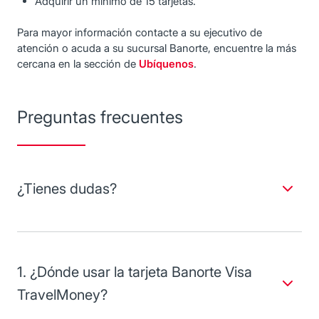
Adquirir un mínimo de 15 tarjetas.
Para mayor información contacte a su ejecutivo de
atención o acuda a su sucursal Banorte, encuentre la más
cercana en la sección de
Ubíquenos
.
Preguntas frecuentes
¿Tienes dudas?
Encuentre a continuación respuesta a las dudas acerca del
uso de esta tarjeta de gasto de viajes.
1. ¿Dónde usar la tarjeta Banorte Visa
TravelMoney?
En los establecimientos afiliados a Visa Electrón y cajeros