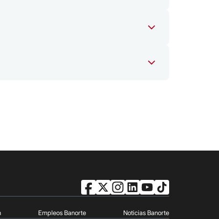
n
Empleos Banorte
Noticias Banorte