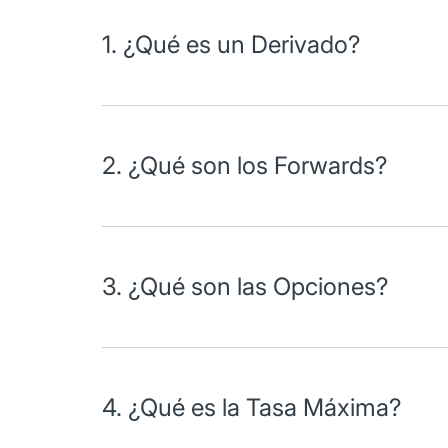
1. ¿Qué es un Derivado?
Un instrumento derivado es un producto financiero c
certidumbre a sus costos para el cumplimiento de s
2. ¿Qué son los Forwards?
Los Forwards son acuerdos de compra o venta de d
plazo de la transacción de acuerdo a sus necesidad
3. ¿Qué son las Opciones?
Las opciones son un acuerdo por medio del cual Ba
futura, a un precio determinado, mediante el pago 
4. ¿Qué es la Tasa Máxima?
Son contratos mediante los cuales fijas un techo a l