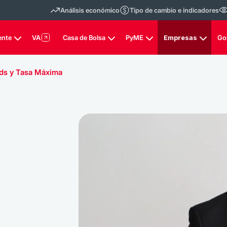
Análisis económico
Tipo de cambio e indicadores
ente
VA
Casa de Bolsa
PyME
Empresas
Go
ds y Tasa Máxima