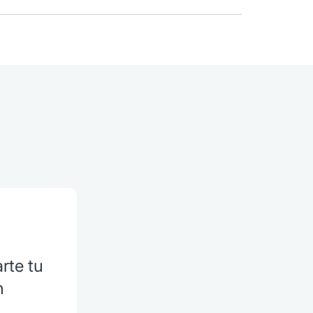
rte tu
n