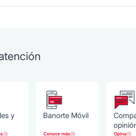
atención
les y
Banorte Móvil
Compa
opinió
os
Conoce más
Opina