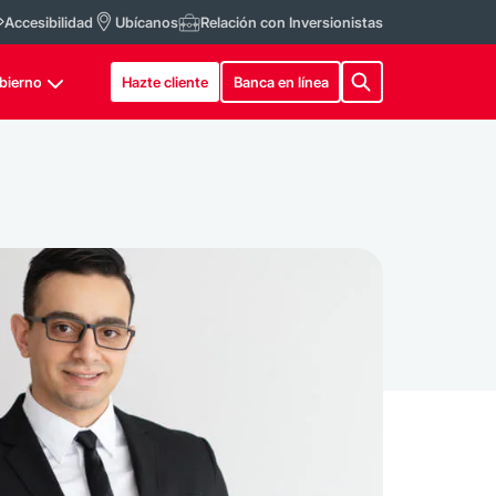
Accesibilidad
Ubícanos
Relación con Inversionistas
bierno
Hazte cliente
Banca en línea