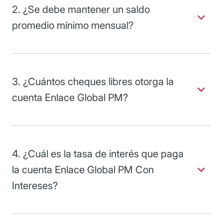
2. ¿Se debe mantener un saldo
promedio mínimo mensual?
Sí, el saldo promedio mínimo mensual para Enlace Global
PM Con o Sin Intereses es de 10 mil pesos.
3. ¿Cuántos cheques libres otorga la
cuenta Enlace Global PM?
La cuenta de Enlace Global PM no incluye cheques libres,
la comisión por cheque expedido es de 14 pesos más el
Impuesto al Valor Agregado (IVA).
4. ¿Cuál es la tasa de interés que paga
la cuenta Enlace Global PM Con
Intereses?
Tasa
Intereses