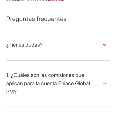
Preguntas frecuentes
¿Tienes dudas?
Encuentre a continuación respuesta a sus dudas acerca
del uso de esta cuenta.
1. ¿Cuáles son las comisiones que
aplican para la cuenta Enlace Global
PM?
Consulte los costos y comisiones de este producto en las
ligas de la derecha.