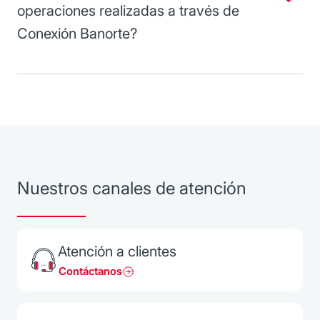
operaciones realizadas a través de
Conexión Banorte?
Los comprobantes estarán disponibles hasta el día
siguiente de la operación y durante 4 días posteriores.
(1)
Virtual Private Network
es una tecnología de red que se utiliza para conectar
una o más computadoras a una red privada utilizando internet.
(2)
Secure Sockets Layer
es un protocolo diseñado para permitir que las
aplicaciones para transmitir información de ida y de regreso de manera segura.
Nuestros canales de atención
Atención a clientes
Contáctanos