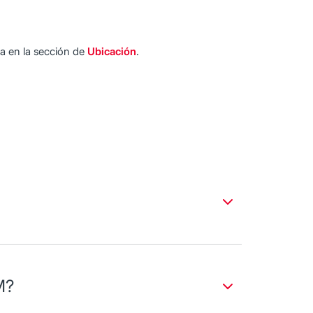
a en la sección de
Ubicación
.
M?
l de $10,000 pesos.