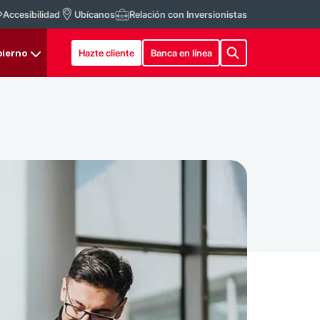
Accesibilidad
Ubícanos
Relación con Inversionistas
ierno
Hazte cliente
Banca en línea