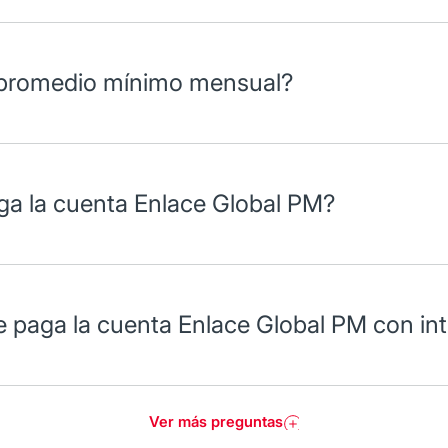
 promedio mínimo mensual?
lobal por transacción con o sin intereses es de 10 mil pesos.
rga la cuenta Enlace Global PM?
n por cheque expedido es de $20 pesos+ IVA.
que paga la cuenta Enlace Global PM con in
Ver más preguntas