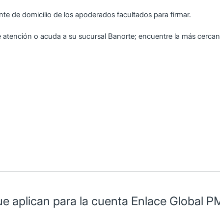
te de domicilio de los apoderados facultados para firmar.
e atención o acuda a su sucursal Banorte; encuentre la más cercan
erca del uso de esta cuenta.
ue aplican para la cuenta Enlace Global P
s, la cual podrás exentar si mantienes un saldo promedio mensua