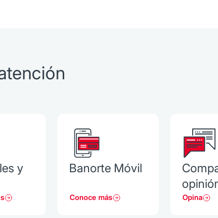
atención
les y
Banorte Móvil
Compa
opinió
os
Conoce más
Opina