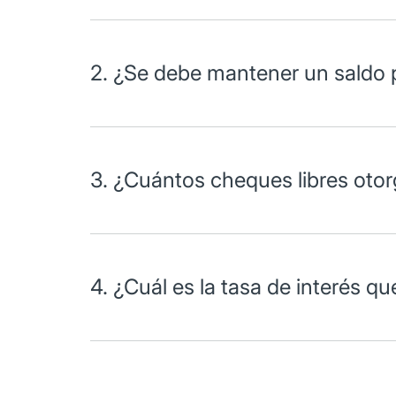
2. ¿Se debe mantener un saldo
Sí, el saldo promedio mínimo mensual para Enlace G
3. ¿Cuántos cheques libres oto
Está cuenta no incluye cheques libres, la comisió
4. ¿Cuál es la tasa de interés 
MONTO
TASA
$10,000 - $49,999 pesos
0.13%