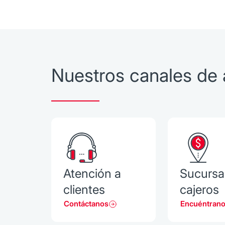
$50,000 - $249,999 pesos
0.22%
$250,000 pesos en adelante
0.28%
Nuestros canales de 
Atención a
Sucursa
clientes
cajeros
Contáctanos
Encuéntran