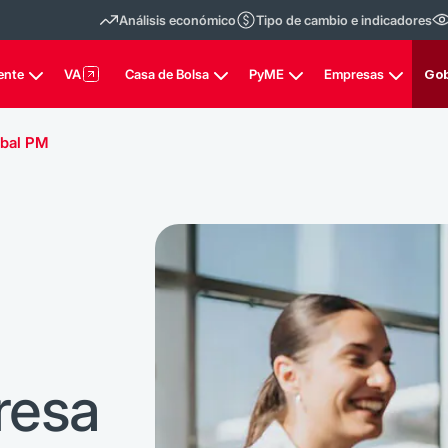
Análisis económico
Tipo de cambio e indicadores
ente
VA
Casa de Bolsa
PyME
Empresas
Gob
obal PM
resa