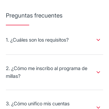
Preguntas frecuentes
1. ¿Cuáles son los requisitos?
Para solicitar tu tarjeta de crédito, es necesario cumplir con
los siguientes requisitos:
Ser persona física o persona física con actividad
2. ¿Cómo me inscribo al programa de
empresarial.
Edad de 18 a 74 años 11 meses.
millas?
Presentar original y copia de identificación oficial
Si ya tienes tu Tarjeta United y aún no te inscribes al
vigente:
®
programa MileagePlus
, ingresa a la página
www.united.com
y realiza el registro.
Credencial de elector (emitida por el INE).
Pasaporte extranjero y forma de calidad migratoria
3. ¿Cómo unifico mis cuentas
(con CURP), solo en caso de ser extranjero