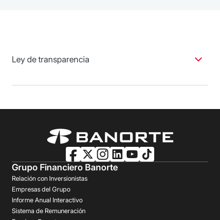
Ley de transparencia
1 CAT Promedio 0% sin IVA. Informativo para meses sin
intereses. Aplican restricciones. Conoce más
aquí
.
2 CAT Promedio 0% sin IVA. Informativo para meses sin
intereses. Compra mínima $3,000 pesos por ticket, no
acumulable. Aplica también para compras en línea con
moneda extranjera. Monto máximo a diferir $250,000
pesos. No participan cargos recurrentes, compras quasi-
cash ni realizadas en portales de azar o casinos,
Grupo Financiero Banorte
disposiciones en efectivo, cheques de conveniencia,
Relación con Inversionistas
comisiones ni transferencias de saldo. Para diferir la
Empresas del Grupo
compra solicítalo a través de Banco en Línea o Banorte
Informe Anual Interactivo
Móvil; o bien, comunícate al 81 8156 4444 de lunes a
Sistema de Remuneración
viernes de 8:00 a 21:30 h hasta 15 días naturales