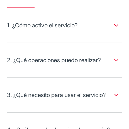
1. ¿Cómo activo el servicio?
La contratación del servicio de Banortel está incluida al
adquirir productos de crédito o débito, por lo que no es
necesario realizar un trámite adicional. Solo solicita tu clave
de acceso en cualquier Sucursal Banorte.
2. ¿Qué operaciones puedo realizar?
Contamos con una amplia variedad de servicios. Los más
solicitados son:
1) A través del sistema automático (IVR):
3. ¿Qué necesito para usar el servicio?
Consultar saldos de cuentas, tarjetas de crédito o
inversiones.
Debes contar con tu clave de acceso, la cual puedes
Diferir compras a meses.
solicitar en cualquier sucursal.
Bloquear temporalmente tu tarjeta de débito o crédito.
Asignar o cambiar el NIP de tu tarjeta.
Pagar tarjetas de crédito.