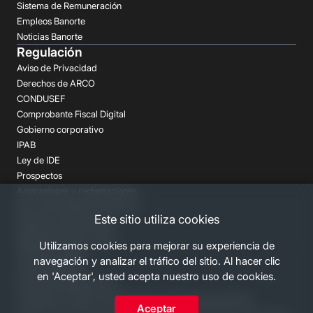
Sistema de Remuneración
Empleos Banorte
Noticias Banorte
Regulación
Aviso de Privacidad
Derechos de ARCO
CONDUSEF
Comprobante Fiscal Digital
Gobierno corporativo
IPAB
Ley de IDE
Prospectos
Aclaraciones y reclamaciones
Buró de Entidades Financieras
Este sitio utiliza cookies
Despachos de Cobranza
Regulación FATCA-CRS
Utilizamos cookies para mejorar su experiencia de
Términos Legales
navegación y analizar el tráfico del sitio. Al hacer clic
Canales Banorte
en 'Aceptar', usted acepta nuestro uso de cookies.
Personas Desaparecidas
Consulta los costos y las comisiones de nuestros productos
Aceptar