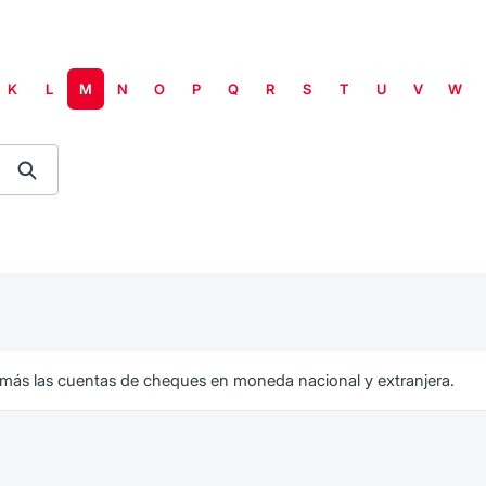
K
L
M
N
O
P
Q
R
S
T
U
V
W
n más las cuentas de cheques en moneda nacional y extranjera.