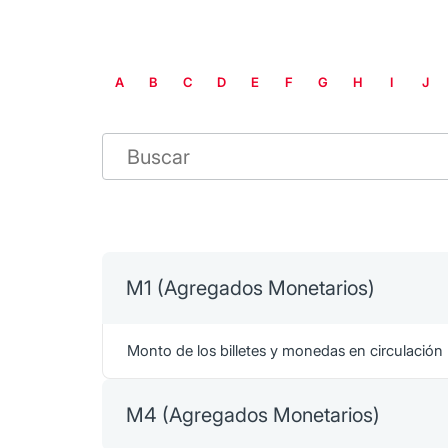
A
B
C
D
E
F
G
H
I
J
M1 (Agregados Monetarios)
Monto de los billetes y monedas en circulació
M4 (Agregados Monetarios)