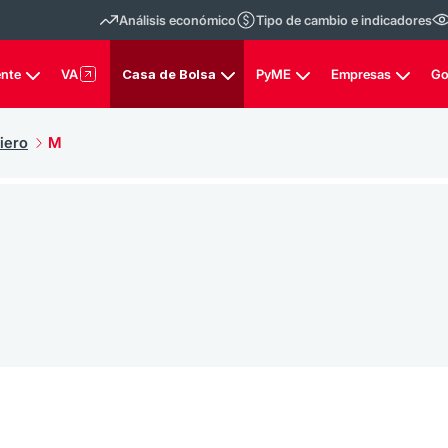
Análisis económico
Tipo de cambio e indicadores
ente
VA
Casa de Bolsa
PyME
Empresas
Go
iero
M