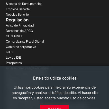
Sistema de Remuneración
Empleos Banorte
Noticias Banorte
Regulación
Aviso de Privacidad
Derechos de ARCO
CONDUSEF
Comprobante Fiscal Digital
Gobierno corporativo
IPAB
Ley de IDE
Prospectos
Aclaraciones y reclamaciones
Buró de Entidades Financieras
Este sitio utiliza cookies
Despachos de Cobranza
Regulación FATCA-CRS
Utilizamos cookies para mejorar su experiencia de
Términos Legales
navegación y analizar el tráfico del sitio. Al hacer clic
Canales Banorte
en 'Aceptar', usted acepta nuestro uso de cookies.
Personas Desaparecidas
Consulta los costos y las comisiones de nuestros productos