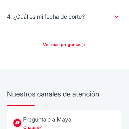
haremos llegar a su correo electrónico.
de que se generó el cargo para objetar cualquier
movimiento no reconocido.
4. ¿Cuál es mi fecha de corte?
La fecha de corte aparece en tu estado de cuenta, o bien
puedes comunicarte al contacto de Línea Preferente para
solicitarla.
Ver más preguntas
Nuestros canales de atención
Pregúntale a Maya
Chatea