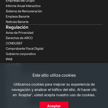
Empresas del Grupo
Informe Anual Interactivo
Sistema de Remuneración
Empleos Banorte
Noticias Banorte
Regulación
Aviso de Privacidad
Derechos de ARCO
CONDUSEF
Comprobante Fiscal Digital
Gobierno corporativo
IPAB
Ley de IDE
Prospectos
Este sitio utiliza cookies
Aclaraciones y reclamaciones
Buró de Entidades Financieras
Utilizamos cookies para mejorar su experiencia de
Despachos de Cobranza
navegación y analizar el tráfico del sitio. Al hacer clic
Regulación FATCA-CRS
en 'Aceptar', usted acepta nuestro uso de cookies.
Términos Legales
Canales Banorte
Aceptar
Personas Desaparecidas