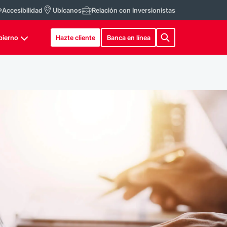
Accesibilidad
Ubícanos
Relación con Inversionistas
bierno
Hazte cliente
Banca en línea