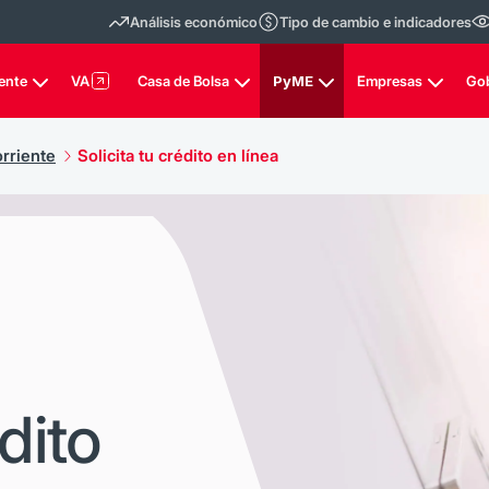
Análisis económico
Tipo de cambio e indicadores
ente
VA
Casa de Bolsa
PyME
Empresas
Go
rriente
Solicita tu crédito en línea
édito