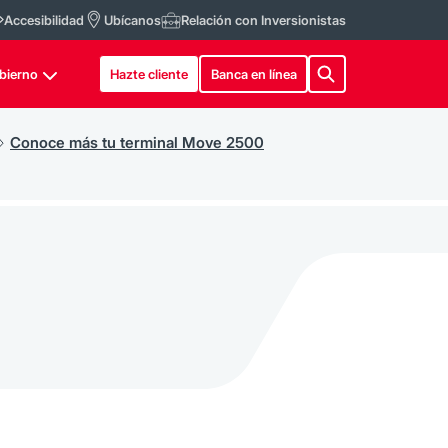
Accesibilidad
Ubícanos
Relación con Inversionistas
bierno
Hazte cliente
Banca en línea
Conoce más tu terminal Move 2500