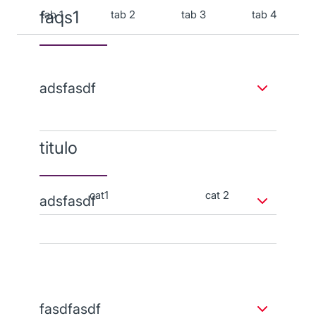
faqs1
tab 1
tab 2
tab 3
tab 4
adsfasdf
asdfasdfasd
titulo
cat1
cat 2
adsfasdf
asdfasdf
fasdfasdf