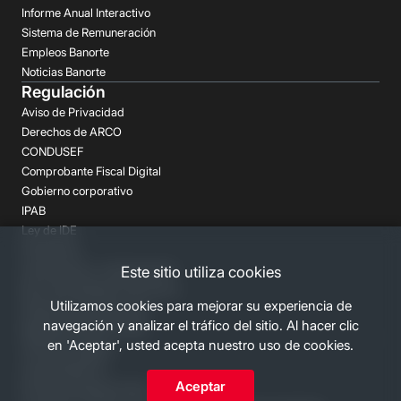
Informe Anual Interactivo
Sistema de Remuneración
Empleos Banorte
Noticias Banorte
Regulación
Aviso de Privacidad
Derechos de ARCO
CONDUSEF
Comprobante Fiscal Digital
Gobierno corporativo
IPAB
Ley de IDE
Prospectos
Aclaraciones y reclamaciones
Este sitio utiliza cookies
Buró de Entidades Financieras
Utilizamos cookies para mejorar su experiencia de
Despachos de Cobranza
navegación y analizar el tráfico del sitio. Al hacer clic
Regulación FATCA-CRS
en 'Aceptar', usted acepta nuestro uso de cookies.
Términos Legales
Canales Banorte
Aceptar
Personas Desaparecidas