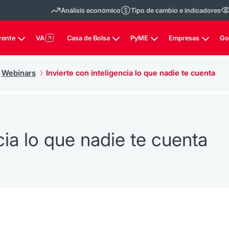
Análisis económico
Tipo de cambio e indicadores
rente
VA
Casa de Bolsa
PyME
Empresas
Go
Webinars
Invierte con inteligencia lo que nadie te cuenta
cia lo que nadie te cuenta