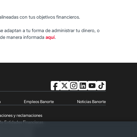
lineadas con tus objetivos financieros.
e adaptan a tu forma de administrar tu dinero, o
ir de manera informada
aquí
.
n
Empleos Banorte
Noticias Banorte
aciones y reclamaciones
de Entidades Financieras
chos de Cobranza
lación FATCA-CRS