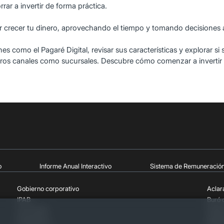
rrar a invertir de forma práctica.
er crecer tu dinero, aprovechando el tiempo y tomando decisiones a
omo el Pagaré Digital, revisar sus características y explorar si s
 otros canales como sucursales. Descubre cómo comenzar a invert
o
Informe Anual Interactivo
Sistema de Remuneració
Gobierno corporativo
Aclar
IPAB
Buró 
Ley de IDE
Despa
Prospectos
Regu