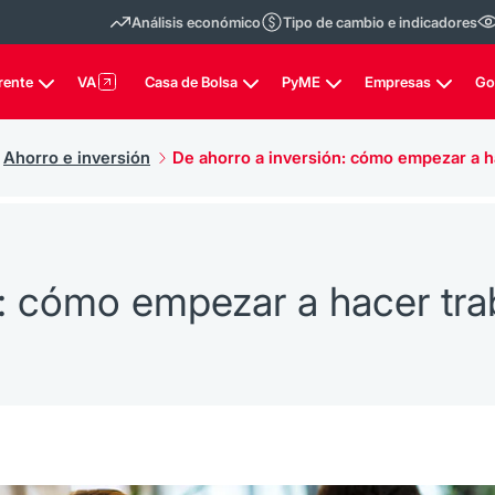
Análisis económico
Tipo de cambio e indicadores
rente
VA
Casa de Bolsa
PyME
Empresas
Go
Ahorro e inversión
De ahorro a inversión: cómo empezar a ha
: cómo empezar a hacer trab