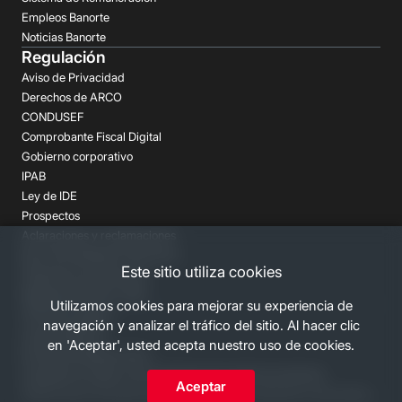
Empleos Banorte
Noticias Banorte
Regulación
Aviso de Privacidad
Derechos de ARCO
CONDUSEF
Comprobante Fiscal Digital
Gobierno corporativo
IPAB
Ley de IDE
Prospectos
Aclaraciones y reclamaciones
Buró de Entidades Financieras
Este sitio utiliza cookies
Despachos de Cobranza
Regulación FATCA-CRS
Utilizamos cookies para mejorar su experiencia de
Términos Legales
navegación y analizar el tráfico del sitio. Al hacer clic
Canales Banorte
en 'Aceptar', usted acepta nuestro uso de cookies.
Personas Desaparecidas
Consulta los costos y las comisiones de nuestros productos
Aceptar
2026 Grupo Financiero Banorte. Todos los derechos reservados.