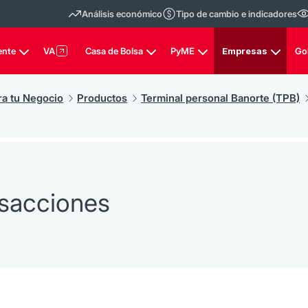
Análisis económico
Tipo de cambio e indicadores
ente
VA
Casa de Bolsa
PyME
Empresas
Go
ra tu Negocio
Productos
Terminal personal Banorte (TPB)
nsacciones