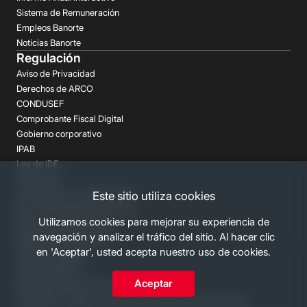
Sistema de Remuneración
Empleos Banorte
Noticias Banorte
Regulación
Aviso de Privacidad
Derechos de ARCO
CONDUSEF
Comprobante Fiscal Digital
Gobierno corporativo
IPAB
Ley de IDE
Prospectos
Aclaraciones y reclamaciones
Este sitio utiliza cookies
Buró de Entidades Financieras
Utilizamos cookies para mejorar su experiencia de
Despachos de Cobranza
navegación y analizar el tráfico del sitio. Al hacer clic
Regulación FATCA-CRS
en 'Aceptar', usted acepta nuestro uso de cookies.
Términos Legales
Canales Banorte
Aceptar
Personas Desaparecidas
Consulta los costos y las comisiones de nuestros productos