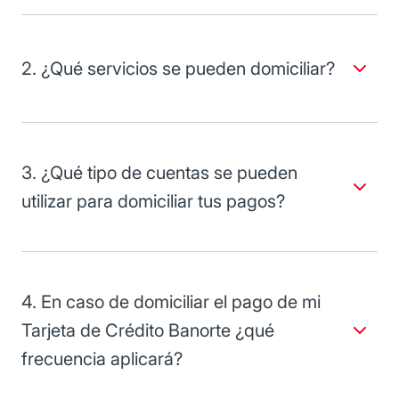
Pagos es gratuito.
2. ¿Qué servicios se pueden domiciliar?
En Banorte se pueden Domiciliar los pagos de Telmex,
Telnor y CFE. Y directamente con el comercio puedes
domiciliar con cargo a tus cuentas Banorte servicios como;
gas, colegiaturas, servicios médicos, deportivos etc.
3. ¿Qué tipo de cuentas se pueden
utilizar para domiciliar tus pagos?
Aplica para cuentas de nómina, cuentas de cheques /
(1)
débito o tarjeta de crédito Banorte.
4. En caso de domiciliar el pago de mi
Tarjeta de Crédito Banorte ¿qué
frecuencia aplicará?
La domiciliación se aplicará mensualmente en la fecha