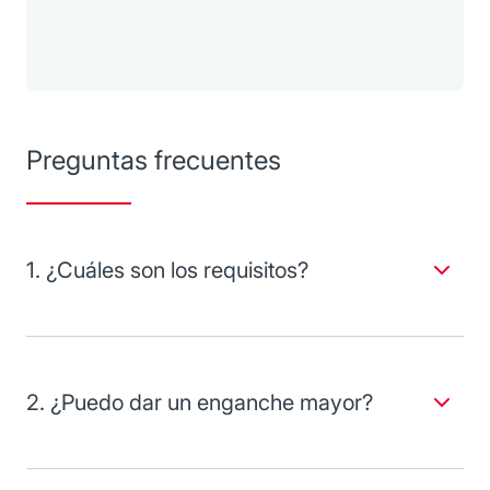
Preguntas frecuentes
1. ¿Cuáles son los requisitos?
Llena tu
solicitud de crédito
automotriz para personas
físicas y presenta la siguiente documentación:
Identificación oficial vigente con fotografía de los
2. ¿Puedo dar un enganche mayor?
solicitantes y, en su caso, de los obligados solidarios.
Comprobante de domicilio vigente del solicitante.
Efectivamente, aunque el enganche mínimo es del 10% del
Recibos originales de nómina del último mes.
valor total de la factura, si lo deseas puedes pagar una
cantidad mayor.