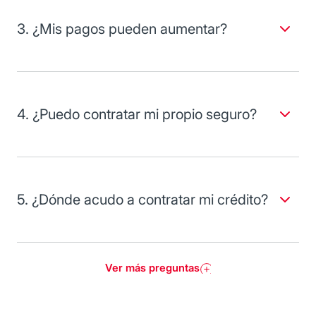
En caso de ser persona física con actividad empresarial,
adicionalmente debes entregar:
3. ¿Mis pagos pueden aumentar?
Dado que otorgamos tasa de interés fija, la única variación
Alta ante la Secretaría de Hacienda y Crédito Público,
que pueden tener tus pagos es hacia abajo, cuando
debidamente sellada.
realices una aportación a capital.
Declaración anual de impuestos del último ejercicio y
parciales del ejercicio en curso.
4. ¿Puedo contratar mi propio seguro?
Estados de cuenta de cheques de los últimos tres
meses.
Sí, si tu seguro es de cobertura amplia y multianual durante
todo el plazo del crédito. La póliza debe estar con endoso
Para mayor información, acude a tu sucursal Banorte.
preferente a favor de Banorte.
Encuentra la más cercana en la sección
Ubícanos
.
5. ¿Dónde acudo a contratar mi crédito?
En cualquiera de las sucursales Banorte que se encuentran
ubicadas a lo largo del país.
Ver más preguntas