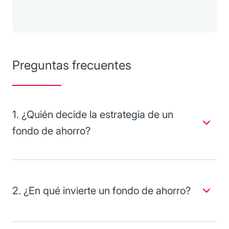
Preguntas frecuentes
1. ¿Quién decide la estrategia de un
fondo de ahorro?
Normalmente, los lineamientos y políticas de inversión
vienen marcados por el comité del fondo de ahorro, el cual
da seguimiento y vigilancia al resultado del fondo al final
del ejercicio.
2. ¿En qué invierte un fondo de ahorro?
Dada la naturaleza de los recursos, provenientes de las
aportaciones del patrón y del empleado, y debido al
horizonte de inversión menor a un año, las estrategias del