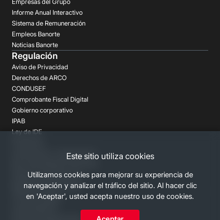
Empresas del Grupo
Informe Anual Interactivo
Sistema de Remuneración
Empleos Banorte
Noticias Banorte
Regulación
Aviso de Privacidad
Derechos de ARCO
CONDUSEF
Comprobante Fiscal Digital
Gobierno corporativo
IPAB
Ley de IDE
Prospectos
Aclaraciones y reclamaciones
Este sitio utiliza cookies
Buró de Entidades Financieras
Utilizamos cookies para mejorar su experiencia de
Despachos de Cobranza
navegación y analizar el tráfico del sitio. Al hacer clic
Regulación FATCA-CRS
en 'Aceptar', usted acepta nuestro uso de cookies.
Términos Legales
Canales Banorte
Aceptar
Personas Desaparecidas