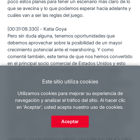
poco estos planes para tener un escenario más claro de lo
que se avecina y lo que podemos esperar hacia adelante y
cuáles van a ser las reglas del juego.
[00:31:09.330] - Katia Goya
Pero sin duda alguna, tenemos oportunidades que
debemos aprovechar sobre la posibilidad de un mayor
crecimiento potencial ante el nearshoring. Y como
comenté también, este tema de que nos hemos convertido
en el principal socio comercial de Estados Unidos y esto
nos abre grandes oportunidades que debemos seguir
aprovechando. Entonces, creo que este es ahorita el
Este sitio utiliza cookies
escenario que tenemos en puerta. Ahora, me preguntabas
cuáles eran las perspectivas. Nosotros hoy estamos
Utilizamos cookies para mejorar su experiencia de
estimando para este año un crecimiento en México del 1%,
navegación y analizar el tráfico del sitio. Al hacer clic
que sin duda no es un crecimiento muy elevado, pero creo
en 'Aceptar', usted acepta nuestro uso de cookies.
que es importante que en medio de todo este contexto de
incertidumbre no se ve la expectativa de una recesión para
Aceptar
México. Estamos viendo también el espacio para que el
Banco de México pueda seguir bajando las tasas en un
contexto donde estamos viendo una inflación del 4% para