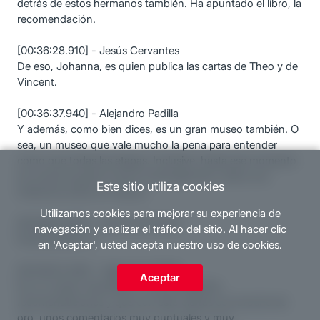
detrás de estos hermanos también. Ha apuntado el libro, la
recomendación.
[00:36:28.910] - Jesús Cervantes
De eso, Johanna, es quien publica las cartas de Theo y de
Vincent.
[00:36:37.940] - Alejandro Padilla
Y además, como bien dices, es un gran museo también. O
sea, un museo que vale mucho la pena para entender
como que todas las etapas. Inclusive, hasta ese momento
en el que le gusta mucho el arte japonés y tiene una
Este sitio utiliza cookies
inferencia sobre su cultura.
Utilizamos cookies para mejorar su experiencia de
[00:36:51.600] - Jesús Cervantes
navegación y analizar el tráfico del sitio. Al hacer clic
Exactamente, sí.
en 'Aceptar', usted acepta nuestro uso de cookies.
[00:36:52.300] - Alejandro Padilla
Aceptar
Es un museo maravilloso, unas excelentes
recomendaciones y que con esto cierras con broche de
oro, unos comentarios muy puntuales y muy