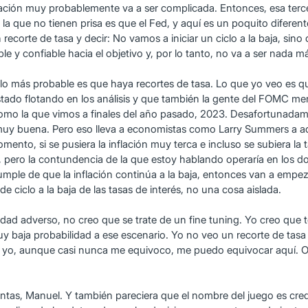
nflación muy probablemente va a ser complicada. Entonces, esa ter
a que no tienen prisa es que el Fed, y aquí es un poquito diferent
ecorte de tasa y decir: No vamos a iniciar un ciclo a la baja, sino
ble y confiable hacia el objetivo y, por lo tanto, no va a ser nada 
e lo más probable es que haya recortes de tasa. Lo que yo veo es 
stado flotando en los análisis y que también la gente del FOMC men
omo la que vimos a finales del año pasado, 2023. Desafortunadame
 muy buena. Pero eso lleva a economistas como Larry Summers a ad
ento, si se pusiera la inflación muy terca e incluso se subiera la 
, pero la contundencia de la que estoy hablando operaría en los dos
ple de que la inflación continúa a la baja, entonces van a empeza
e ciclo a la baja de las tasas de interés, no una cosa aislada.
lidad adverso, no creo que se trate de un fine tuning. Yo creo que
muy baja probabilidad a ese escenario. Yo no veo un recorte de tas
yo, aunque casi nunca me equivoco, me puedo equivocar aquí. 
as, Manuel. Y también pareciera que el nombre del juego es credi