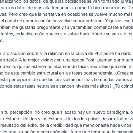
ir analizando los datos, de que las decisiones se van tomando junt
on los datos de más alta frecuencia, como tú bien mencionas. De 
ivas. Pero creo que la narrativa en ocasiones se vuelve mucho má
el canal de comunicación se vuelve importantísimo. Y quizás eso 
ambién me gustaría preguntarte y tú ya también comenzaste a habla
es, es la discusión que existe sobre hacia dónde se van a dirigir 
o.
 discusión sobre si la relación en la curva de Phillips se ha dad
de interés. A lo mejor vivimos en una época Post-Leeman por much
andemia, quizás estaremos alcanzando tasas neutrales que sean má
idad de este cambio estructural en las tasas postpandemia. ¿Cree
esta percepción de que las tasas altas por más tiempo las vamos a 
 donde estas tasas neutrales alcancen niveles más altos? ¿Tú coi
on tu percepción. Yo creo que si acaso hay un nuevo paradigma, o 
po Estados Unidos y los Estados Unidos los países desarrollados v
resultado del éxito, de la credibilidad que mencionaste hace unos 
mbién una situación media anómala. Tarde que temprano la expansión