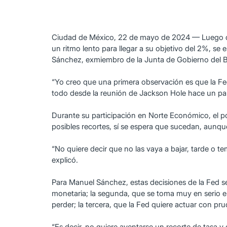
Ciudad de México, 22 de mayo de 2024 — Luego de 
un ritmo lento para llegar a su objetivo del 2%, se e
Sánchez, exmiembro de la Junta de Gobierno del 
“Yo creo que una primera observación es que la Fed 
todo desde la reunión de Jackson Hole hace un par 
Durante su participación en Norte Económico, el 
posibles recortes, sí se espera que sucedan, aunqu
“No quiere decir que no las vaya a bajar, tarde o 
explicó.
Para Manuel Sánchez, estas decisiones de la Fed se
monetaria; la segunda, que se toma muy en serio el 
perder; la tercera, que la Fed quiere actuar con pr
“Es decir, no quiere aventarse un recorte de tasa y 