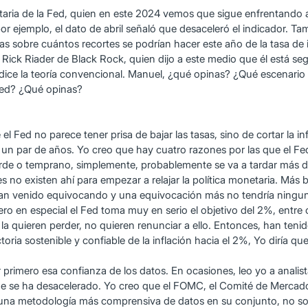
etaria de la Fed, quien en este 2024 vemos que sigue enfrentando 
por ejemplo, el dato de abril señaló que desaceleró el indicador. Ta
 sobre cuántos recortes se podrían hacer este año de la tasa de int
Rick Riader de Black Rock, quien dijo a este medio que él está seg
adice la teoría convencional. Manuel, ¿qué opinas? ¿Qué escenario 
Fed? ¿Qué opinas?
l Fed no parece tener prisa de bajar las tasas, sino de cortar la i
n par de años. Yo creo que hay cuatro razones por las que el Fed t
 tarde o temprano, simplemente, probablemente se va a tardar más d
es no existen ahí para empezar a relajar la política monetaria. Más 
e han venido equivocando y una equivocación más no tendría ningun
ro en especial el Fed toma muy en serio el objetivo del 2%, entre 
 la quieren perder, no quieren renunciar a ello. Entonces, han te
oria sostenible y confiable de la inflación hacia el 2%, Yo diría qu
r primero esa confianza de los datos. En ocasiones, leo yo a anali
ue se ha desacelerado. Yo creo que el FOMC, el Comité de Mercado A
n una metodología más comprensiva de datos en su conjunto, no so