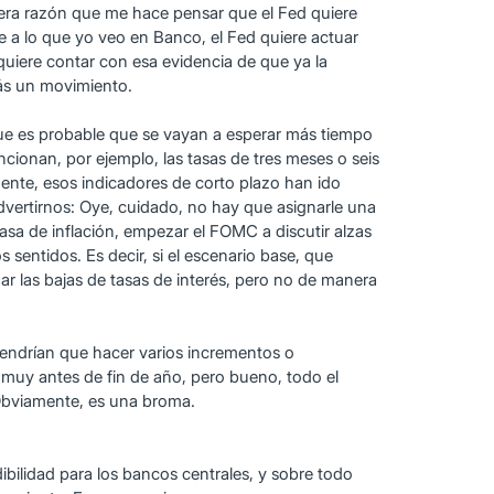
cera razón que me hace pensar que el Fed quiere
e a lo que yo veo en Banco, el Fed quiere actuar
 quiere contar con esa evidencia de que ya la
más un movimiento.
que es probable que se vayan a esperar más tiempo
cionan, por ejemplo, las tasas de tres meses o seis
nte, esos indicadores de corto plazo han ido
vertirnos: Oye, cuidado, no hay que asignarle una
tasa de inflación, empezar el FOMC a discutir alzas
 sentidos. Es decir, si el escenario base, que
r las bajas de tasas de interés, pero no de manera
 tendrían que hacer varios incrementos o
a muy antes de fin de año, pero bueno, todo el
Obviamente, es una broma.
bilidad para los bancos centrales, y sobre todo