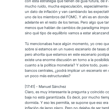
con esta estrategia que tienen de guía futura, de 
mucho ruido, mucha especulación, especialmente c
un dato de inflación y van cambiando las expectat
uno de los miembros del FOMC. Y ahí es en donde 
adelante en el resto de los temas. Pero algo que t
menos que hablan de cambios de paradigma important
sino qué tipo de equilibrio vamos a estar alcanzand
Tú mencionabas hace algún momento, yo creo que la
sobre si estamos en un nuevo escenario de tasas 
pero ahorita que estamos en este escenario postp
existe una enorme discusión en torno a la posibil
cuanto a la política monetaria? Y sobre todo, pues 
bancos centrales, ¿podrá implicar un escenario en
un poco más estructurales?
[17:41] - Manuel Sánchez
Claro, es muy interesante la pregunta y coincido c
baja no está garantizada. Es decir, por mucho tiem
dormida. Y eso les permitía, se supone que eso era 
inflación de largo plazo. Pero no dejaba de ser ta