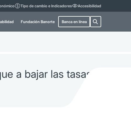
conómico
Tipo de cambio e Indicadores
Accesibilidad
abilidad
Fundación Banorte
Banca en línea
que a bajar las tasas