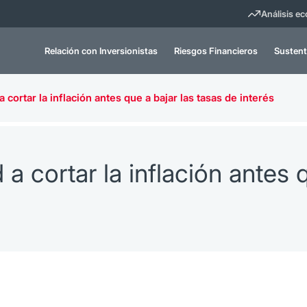
Análisis e
Relación con Inversionistas
Riesgos Financieros
Sustent
a cortar la inflación antes que a bajar las tasas de interés
 a cortar la inflación antes 