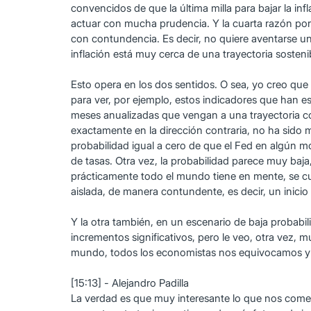
convencidos de que la última milla para bajar la i
actuar con mucha prudencia. Y la cuarta razón por l
con contundencia. Es decir, no quiere aventarse un r
inflación está muy cerca de una trayectoria sosteni
Esto opera en los dos sentidos. O sea, yo creo qu
para ver, por ejemplo, estos indicadores que han e
meses anualizadas que vengan a una trayectoria c
exactamente en la dirección contraria, no ha sido
probabilidad igual a cero de que el Fed en algún mom
de tasas. Otra vez, la probabilidad parece muy baja
prácticamente todo el mundo tiene en mente, se cum
aislada, de manera contundente, es decir, un inicio d
Y la otra también, en un escenario de baja probabi
incrementos significativos, pero le veo, otra vez, 
mundo, todos los economistas nos equivocamos y 
[15:13] - Alejandro Padilla
La verdad es que muy interesante lo que nos coment