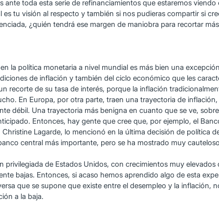
gos ante toda esta serie de refinanciamientos que estaremos viendo
l es tu visión al respecto y también si nos pudieras compartir si c
iferenciada, ¿quién tendrá ese margen de maniobra para recortar m
d en la política monetaria a nivel mundial es más bien una excepci
diciones de inflación y también del ciclo económico que les carac
 recorte de su tasa de interés, porque la inflación tradicionalmen
o. En Europa, por otra parte, traen una trayectoria de inflación
te débil. Una trayectoria más benigna en cuanto que se ve, sobre
ticipado. Entonces, hay gente que cree que, por ejemplo, el Banc
 Christine Lagarde, lo mencionó en la última decisión de política
l banco central más importante, pero se ha mostrado muy cauteloso 
 privilegiada de Estados Unidos, con crecimientos muy elevados o 
nte bajas. Entonces, si acaso hemos aprendido algo de esta exper
inversa que se supone que existe entre el desempleo y la inflación,
ción a la baja.