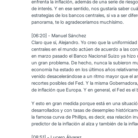
enfrenta la inflación, además de una serie de ries
de interés. Y en ese sentido, nos gustaría saber cuá
estrategias de los bancos centrales, si va a ser d
panorama, te lo agradeceríamos muchísimo.
[06:20] - Manuel Sánchez
Claro que sí, Alejandro. Yo creo que la uniformida
centrales en el mundo actúen de acuerdo a las con
en marzo pasado el Banco Nacional Suizo ya hizo un
un gran problema. De hecho, nunca la subieron much
economía ha estado en los últimos años relativamen
venido desacelerándose a un ritmo mayor que el an
recortes posibles del Fed. Y la misma Gobernadora,
de inflación que Europa. Y en general, el Fed es e
Y esto en gran medida porque está en una situación
desarrollados y con tasas de desempleo históricame
la famosa curva de Phillips, es decir, esa relación 
predictor de la inflación al alza y también de la infla
[08:51] - Lucero Álvarez