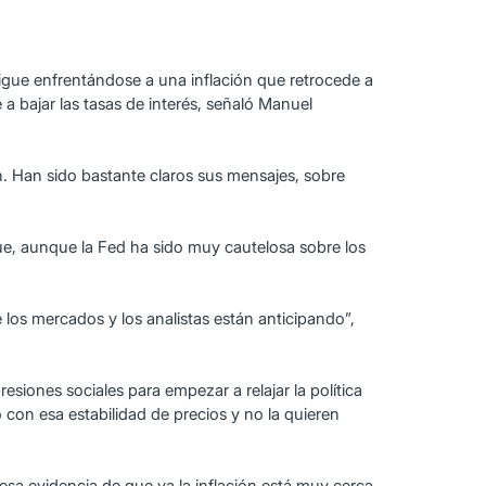
gue enfrentándose a una inflación que retrocede a
e a bajar las tasas de interés, señaló Manuel
ón. Han sido bastante claros sus mensajes, sobre
e, aunque la Fed ha sido muy cautelosa sobre los
 los mercados y los analistas están anticipando”,
siones sociales para empezar a relajar la política
 con esa estabilidad de precios y no la quieren
n esa evidencia de que ya la inflación está muy cerca