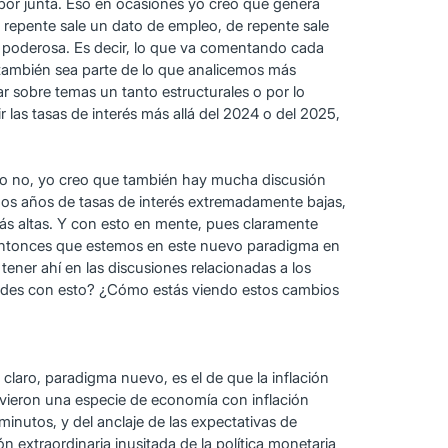
a por junta. Eso en ocasiones yo creo que genera
repente sale un dato de empleo, de repente sale
s poderosa. Es decir, lo que va comentando cada
también sea parte de lo que analicemos más
r sobre temas un tanto estructurales o por lo
las tasas de interés más allá del 2024 o del 2025,
o o no, yo creo que también hay mucha discusión
os años de tasas de interés extremadamente bajas,
s altas. Y con esto en mente, pues claramente
s entonces que estemos en este nuevo paradigma en
tener ahí en las discusiones relacionadas a los
ncides con esto? ¿Cómo estás viendo estos cambios
claro, paradigma nuevo, es el de que la inflación
ivieron una especie de economía con inflación
minutos, y del anclaje de las expectativas de
 extraordinaria inusitada de la política monetaria