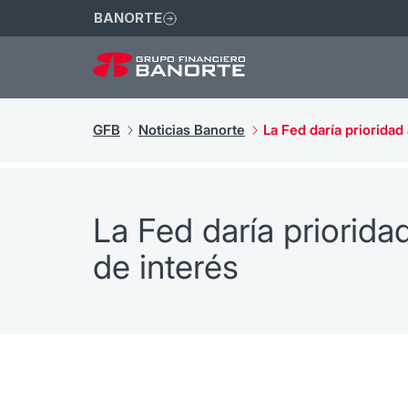
BANORTE
GFB
Noticias Banorte
La Fed daría prioridad 
La Fed daría prioridad
de interés