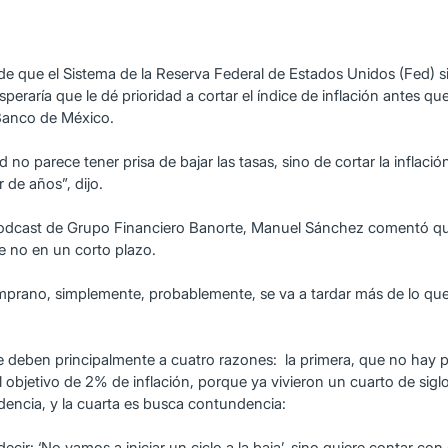
que el Sistema de la Reserva Federal de Estados Unidos (Fed) si
speraría que le dé prioridad a cortar el índice de inflación antes qu
Banco de México.
no parece tener prisa de bajar las tasas, sino de cortar la inflaci
de años”, dijo.
podcast de Grupo Financiero Banorte, Manuel Sánchez comentó qu
e no en un corto plazo.
temprano, simplemente, probablemente, se va a tardar más de lo que
 deben principalmente a cuatro razones: la primera, que no hay pre
objetivo de 2% de inflación, porque ya vivieron un cuarto de siglo
udencia, y la cuarta es busca contundencia:
decir: ‘No vamos a iniciar un ciclo a la baja’, sino quiere contar co