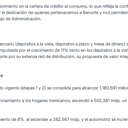
imiento en la cartera de crédito al consumo, lo que refleja la confi
 y la dedicación de quienes pertenecemos a Banorte y nos permiten
jo de Administración.
r bancario (depósitos a la vista, depósitos a plazo y mesa de diner
impulsada por el crecimiento de 11% tanto en los depósitos a la vi
norte por su extensa red de distribución, su propuesta de valor inte
to
édito vigente (etapas 1 y 2) se consolida para alcanzar 1,180,591 mill
financiamiento a los hogares mexicanos, ascendió a 502,381 mdp, u
cimiento de 8%, al ascender a 282,567 mdp, y el automotriz se in