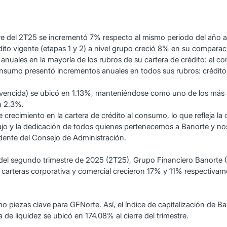
erre del 2T25 se incrementó 7% respecto al mismo periodo del año a
édito vigente (etapas 1 y 2) a nivel grupo creció 8% en su compara
anuales en la mayoría de los rubros de su cartera de crédito: al 
al consumo presentó incrementos anuales en todos sus rubros: crédit
a vencida) se ubicó en 1.13%, manteniéndose como uno de los más 
n 2.3%.
crecimiento en la cartera de crédito al consumo, lo que refleja la c
ajo y la dedicación de todos quienes pertenecemos a Banorte y no
dente del Consejo de Administración.
 del segundo trimestre de 2025 (2T25), Grupo Financiero Banorte 
 carteras corporativa y comercial crecieron 17% y 11% respectivam
omo piezas clave para GFNorte. Así, el índice de capitalización de B
de liquidez se ubicó en 174.08% al cierre del trimestre.