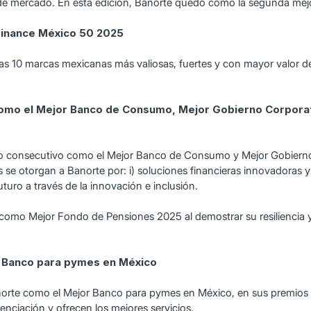
or de mercado. En esta edición, Banorte quedó como la segunda m
 Finance México 50 2025
las 10 marcas mexicanas más valiosas, fuertes y con mayor valor d
como el Mejor Banco de Consumo, Mejor Gobierno Corpora
año consecutivo como el Mejor Banco de Consumo y Mejor Gobierno
se otorgan a Banorte por: i) soluciones financieras innovadoras y ce
turo a través de la innovación e inclusión.
 como Mejor Fondo de Pensiones 2025 al demostrar su resiliencia 
 Banco para pymes en México
 Banorte como el Mejor Banco para pymes en México, en sus premi
ciación y ofrecen los mejores servicios.