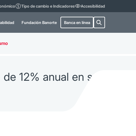
conómico
Tipo de cambio e Indicadores
Accesibilidad
abilidad
Fundación Banorte
Banca en línea
sumo
o de 12% anual en su