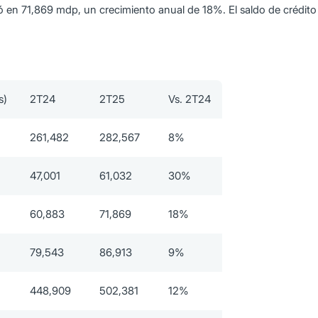
bicó en 71,869 mdp, un crecimiento anual de 18%. El saldo de cré
s)
2T24
2T25
Vs. 2T24
261,482
282,567
8%
47,001
61,032
30%
60,883
71,869
18%
79,543
86,913
9%
448,909
502,381
12%