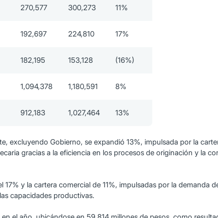
270,577
300,273
11%
192,697
224,810
17%
182,195
153,128
(16%)
1,094,378
1,180,591
8%
912,183
1,027,464
13%
ente, excluyendo Gobierno, se expandió 13%, impulsada por la cart
aria gracias a la eficiencia en los procesos de originación y la co
el 17% y la cartera comercial de 11%, impulsadas por la demanda 
 las capacidades productivas.
en el año, ubicándose en 59,814 millones de pesos, como resultad