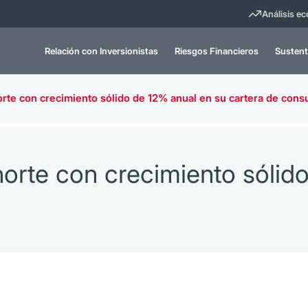
Análisis e
Relación con Inversionistas
Riesgos Financieros
Sustent
rte con crecimiento sólido de 12% anual en su cartera de con
orte con crecimiento sólid