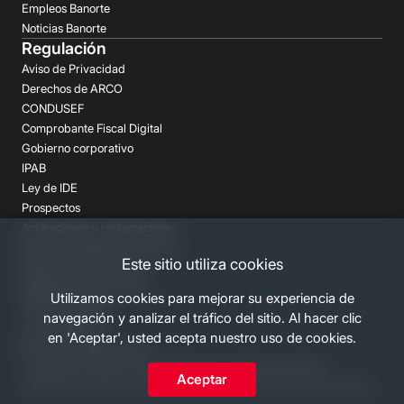
Empleos Banorte
Noticias Banorte
Regulación
Aviso de Privacidad
Derechos de ARCO
CONDUSEF
Comprobante Fiscal Digital
Gobierno corporativo
IPAB
Ley de IDE
Prospectos
Aclaraciones y reclamaciones
Buró de Entidades Financieras
Este sitio utiliza cookies
Despachos de Cobranza
Regulación FATCA-CRS
Utilizamos cookies para mejorar su experiencia de
Términos Legales
navegación y analizar el tráfico del sitio. Al hacer clic
Canales Banorte
en 'Aceptar', usted acepta nuestro uso de cookies.
Personas Desaparecidas
Consulta los costos y las comisiones de nuestros productos
Aceptar
2026 Grupo Financiero Banorte. Todos los derechos reservados.