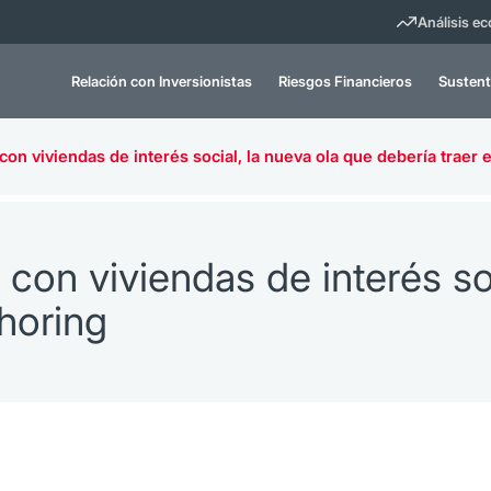
Análisis e
Relación con Inversionistas
Riesgos Financieros
Sustent
con viviendas de interés social, la nueva ola que debería traer 
 con viviendas de interés so
shoring