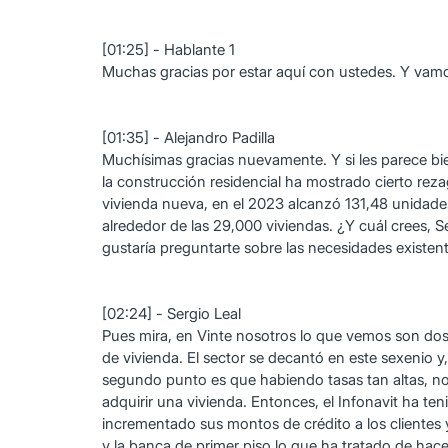
[01:25] - Hablante 1
Muchas gracias por estar aquí con ustedes. Y vam
[01:35] - Alejandro Padilla
Muchísimas gracias nuevamente. Y si les parece bie
la construcción residencial ha mostrado cierto reza
vivienda nueva, en el 2023 alcanzó 131,48 unidades,
alrededor de las 29,000 viviendas. ¿Y cuál crees, 
gustaría preguntarte sobre las necesidades existen
[02:24] - Sergio Leal
Pues mira, en Vinte nosotros lo que vemos son dos
de vivienda. El sector se decantó en este sexenio y,
segundo punto es que habiendo tasas tan altas, no
adquirir una vivienda. Entonces, el Infonavit ha te
incrementado sus montos de crédito a los clientes
y la banca de primer piso lo que ha tratado de hac