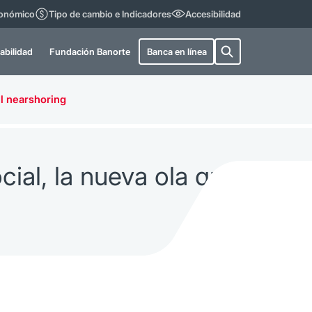
conómico
Tipo de cambio e Indicadores
Accesibilidad
abilidad
Fundación Banorte
Banca en línea
el nearshoring
cial, la nueva ola que