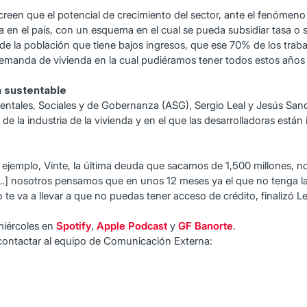
een que el potencial de crecimiento del sector, ante el fenómeno d
nda en el país, con un esquema en el cual se pueda subsidiar tasa o 
la población que tiene bajos ingresos, que ese 70% de los traba
emanda de vivienda en la cual pudiéramos tener todos estos años d
a sustentable
ientales, Sociales y de Gobernanza (ASG), Sergio Leal y Jesús Sa
e la industria de la vivienda y en el que las desarrolladoras están 
 ejemplo, Vinte, la última deuda que sacamos de 1,500 millones, n
s […] nosotros pensamos que en unos 12 meses ya el que no tenga l
e va a llevar a que no puedas tener acceso de crédito, finalizó Le
miércoles en
Spotify
,
Apple Podcast
y
GF Banorte
.
contactar al equipo de Comunicación Externa: