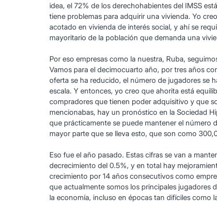
idea, el 72% de los derechohabientes del IMSS están
tiene problemas para adquirir una vivienda. Yo cre
acotado en vivienda de interés social, y ahí se req
mayoritario de la población que demanda una vivi
Por eso empresas como la nuestra, Ruba, seguimos 
Vamos para el decimocuarto año, por tres años co
oferta se ha reducido, el número de jugadores se 
escala. Y entonces, yo creo que ahorita está equil
compradores que tienen poder adquisitivo y que so
mencionabas, hay un pronóstico en la Sociedad Hip
que prácticamente se puede mantener el número del
mayor parte que se lleva esto, que son como 300,0
Eso fue el año pasado. Estas cifras se van a mante
decrecimiento del 0.5%, y en total hay mejorami
crecimiento por 14 años consecutivos como empresa,
que actualmente somos los principales jugadores d
la economía, incluso en épocas tan difíciles como 