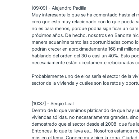
[09:09] - Alejandro Padilla
Muy interesante lo que se ha comentado hasta el m
creo que está muy relacionado con lo que pueda ve
no es para menos, porque podría significar un camb
próximos años. De hecho, nosotros en Banorte hic
manera ecuánime tanto las oportunidades como los 
podrán crecer en aproximadamente 168 mil millones
hablando del orden del 30 o casi un 40%. Esto po
necesariamente están directamente relacionadas con
Probablemente uno de ellos sería el sector de la viv
sector de la vivienda y cuáles son los retos y opor
[10:37] - Sergio Leal
Dentro de lo que venimos platicando de que hay un f
viviendas sólidas, no necesariamente grandes, sin
demostrado que el sector desde el 2008, que fue l
Entonces, lo que te lleva es... Nosotros estamos 
más en el tema. Conoce muy bien la zona, Ciudad J