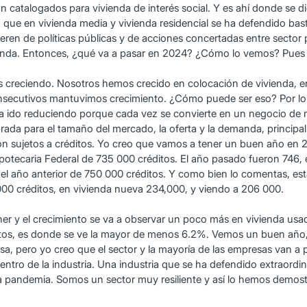
 catalogados para vivienda de interés social. Y es ahí donde se dio
o que en vivienda media y vivienda residencial se ha defendido ba
uieren de políticas públicas y de acciones concertadas entre sector
enda. Entonces, ¿qué va a pasar en 2024? ¿Cómo lo vemos? Pues 
creciendo. Nosotros hemos crecido en colocación de vivienda, en 
nsecutivos mantuvimos crecimiento. ¿Cómo puede ser eso? Por lo 
ha ido reduciendo porque cada vez se convierte en un negocio de
ibrada para el tamaño del mercado, la oferta y la demanda, princi
n sujetos a créditos. Yo creo que vamos a tener un buen año en 2
otecaria Federal de 735 000 créditos. El año pasado fueron 746, e
 año anterior de 750 000 créditos. Y como bien lo comentas, est
00 créditos, en vivienda nueva 234,000, y viendo a 206 000.
ner y el crecimiento se va a observar un poco más en vivienda usa
entos, es donde se ve la mayor de menos 6.2%. Vemos un buen añ
 pero yo creo que el sector y la mayoría de las empresas van a po
entro de la industria. Una industria que se ha defendido extraord
la pandemia. Somos un sector muy resiliente y así lo hemos demostr