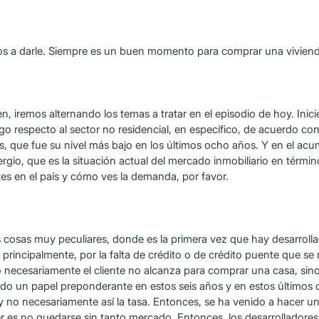
os a darle. Siempre es un buen momento para comprar una vivienda
n, iremos alternando los temas a tratar en el episodio de hoy. Ini
go respecto al sector no residencial, en específico, de acuerdo con
 que fue su nivel más bajo en los últimos ocho años. Y en el acumu
Sergio, que es la situación actual del mercado inmobiliario en tér
tes en el país y cómo ves la demanda, por favor.
 cosas muy peculiares, donde es la primera vez que hay desarrolla
 principalmente, por la falta de crédito o de crédito puente que se 
 necesariamente el cliente no alcanza para comprar una casa, sin
nido un papel preponderante en estos seis años y en estos últimos 
 y no necesariamente así la tasa. Entonces, se ha venido a hacer 
er es no quedarse sin tanto mercado. Entonces, los desarrolladores