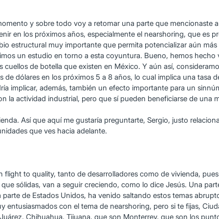
omento y sobre todo voy a retomar una parte que mencionaste ahor
nir en los próximos años, especialmente el nearshoring, que es 
io estructural muy importante que permita potencializar aún más e
imos un estudio en torno a esta coyuntura. Bueno, hemos hecho v
cuellos de botella que existen en México. Y aún así, consideramo
 de dólares en los próximos 5 a 8 años, lo cual implica una tasa 
dría implicar, además, también un efecto importante para un sinn
 la actividad industrial, pero que sí pueden beneficiarse de una m
ienda. Así que aquí me gustaría preguntarte, Sergio, justo relacion
tunidades que ves hacia adelante.
light to quality, tanto de desarrolladores como de vivienda, pues e
o que sólidas, van a seguir creciendo, como lo dice Jesús. Una p
a parte de Estados Unidos, ha venido saltando estos temas abrupto
muy entusiasmados con el tema de nearshoring, pero si te fijas, 
uárez, Chihuahua, Tijuana, que son Monterrey, que son los punto