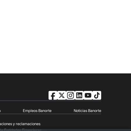
n
Empleos Banorte
Noticias Banorte
aciones y reclamaciones
de Entidades Financieras