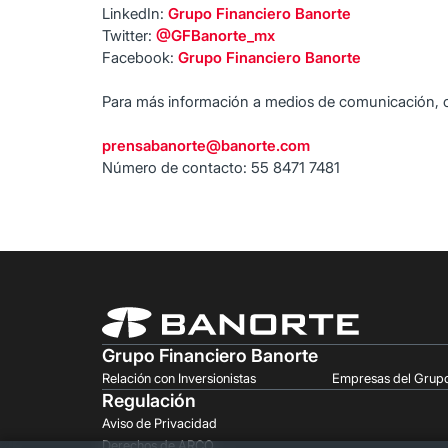
LinkedIn:
Grupo Financiero Banorte
Twitter:
@GFBanorte_mx
Facebook:
Grupo Financiero Banorte
Para más información a medios de comunicación, 
prensabanorte@banorte.com
Número de contacto: 55 8471 7481
Grupo Financiero Banorte
Relación con Inversionistas
Empresas del Grup
Regulación
Aviso de Privacidad
Derechos de ARCO