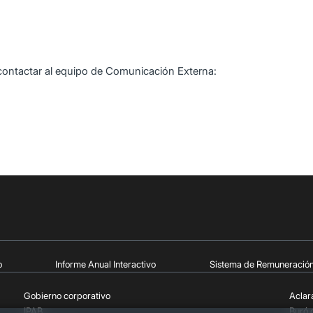
contactar al equipo de Comunicación Externa:
o
Informe Anual Interactivo
Sistema de Remuneració
Gobierno corporativo
Aclar
IPAB
Buró 