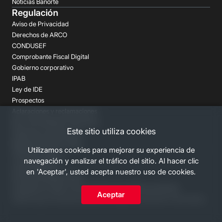
Noticias Banorte
Regulación
Aviso de Privacidad
Derechos de ARCO
CONDUSEF
Comprobante Fiscal Digital
Gobierno corporativo
IPAB
Ley de IDE
Prospectos
Aclaraciones y reclamaciones
Buró de Entidades Financieras
Este sitio utiliza cookies
Despachos de Cobranza
Regulación FATCA-CRS
Utilizamos cookies para mejorar su experiencia de
Términos Legales
navegación y analizar el tráfico del sitio. Al hacer clic
Canales Banorte
en 'Aceptar', usted acepta nuestro uso de cookies.
Personas Desaparecidas
Consulta los costos y las comisiones de nuestros productos
Aceptar
2026 Grupo Financiero Banorte. Todos los derechos reservados.